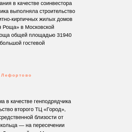
мпания в качестве соинвестора
чика выполняла строительство
итно-кирпичных жилых домов
я Роща» в Московской
 роща общей площадью 31940
с большой гостевой
в Лефортово
рма в качестве генподрядчика
ьство второго ТЦ «Город»,
средственной близости от
 кольца — на пересечении