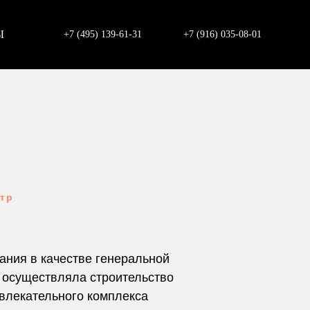
Ы
+7 (495) 139-61-31
+7 (916) 035-08-01
тр
мпания в качестве генеральной
 осуществляла строительство
звлекательного комплекса